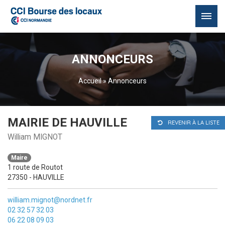
Passer
au
ANNONCEURS
contenu
Accueil
»
Annonceurs
MAIRIE DE HAUVILLE
REVENIR À LA LISTE
William MIGNOT
Maire
1 route de Routot
27350 - HAUVILLE
william.mignot@nordnet.fr
02 32 57 32 03
06 22 08 09 03