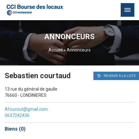
Passer
au
ANNONCEURS
contenu
Accueil
»
Annonceurs
Sebastien courtaud
REVENIR À LA LISTE
13 rue du général de gaulle
76660 - LONDINIERES
Afoucout@gmail.com
0637242436
Biens (
0
)