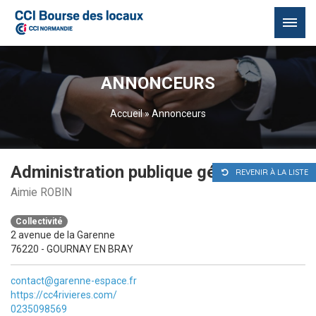
Passer
au
ANNONCEURS
contenu
Accueil
»
Annonceurs
Administration publique générale
REVENIR À LA LISTE
Aimie ROBIN
Collectivité
2 avenue de la Garenne
76220 - GOURNAY EN BRAY
contact@garenne-espace.fr
https://cc4rivieres.com/
0235098569