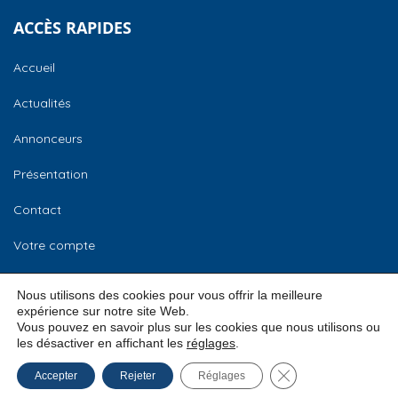
ACCÈS RAPIDES
Accueil
Actualités
Annonceurs
Présentation
Contact
Votre compte
CCI Normandie
Nous utilisons des cookies pour vous offrir la meilleure
expérience sur notre site Web.
Vous pouvez en savoir plus sur les cookies que nous utilisons ou
les désactiver en affichant les
réglages
.
© 2026
CCI Normandie –
Mentions légales
Fermer la bannière
Accepter
Rejeter
Réglages
Bourse des locaux
Conditions Générales d’Utilisation