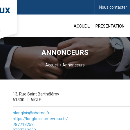
Nous contacter
ACCUEIL
PRÉSENTATION
!
ANNONCEURS
Accueil
»
Annonceurs
13, Rue Saint Barthélémy
61300 - L AIGLE
blanglois@shema.fr
https://longbuisson-evreux.fr/
787713253