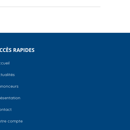
CCÈS RAPIDES
cueil
tualités
nnonceurs
ésentation
ontact
otre compte