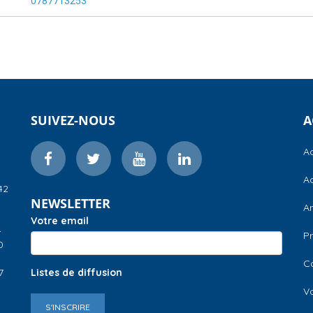
0787713253
SUIVEZ-NOUS
A
Ac
Ac
42
NEWSLETTER
A
Votre email
–
Pr
0
C
7
Listes de diffusion
V
S'INSCRIRE