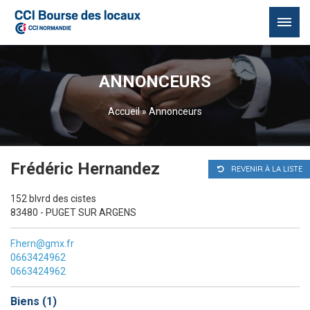
Passer
au
ANNONCEURS
contenu
Accueil
»
Annonceurs
Frédéric Hernandez
REVENIR À LA LISTE
152 blvrd des cistes
83480 - PUGET SUR ARGENS
F.hern@gmx.fr
0663424962
0663424962
Biens (
1
)