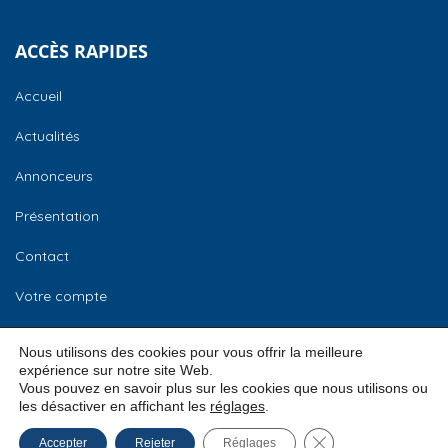
ACCÈS RAPIDES
Accueil
Actualités
Annonceurs
Présentation
Contact
Votre compte
CCI Normandie
Nous utilisons des cookies pour vous offrir la meilleure
expérience sur notre site Web.
Vous pouvez en savoir plus sur les cookies que nous utilisons ou
les désactiver en affichant les
réglages
.
© 2026
CCI Normandie –
Mentions légales
Fermer la bannière
Accepter
Rejeter
Réglages
Bourse des locaux
Conditions Générales d’Utilisation