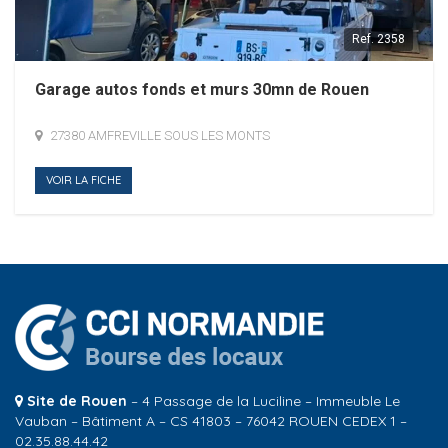
Ref.
2358
Garage autos fonds et murs 30mn de Rouen
27380 AMFREVILLE SOUS LES MONTS
VOIR LA FICHE
Site de Rouen
– 4 Passage de la Luciline – Immeuble Le
Vauban – Bâtiment A – CS 41803 – 76042 ROUEN CEDEX 1 –
02.35.88.44.42