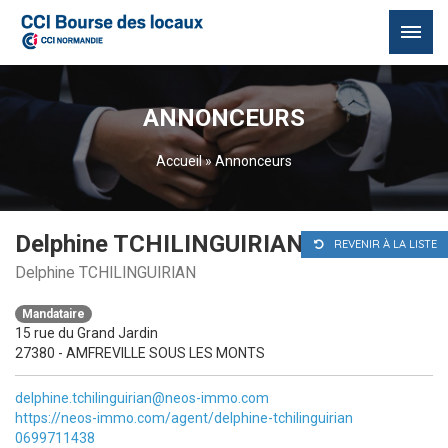
Passer
au
ANNONCEURS
contenu
Accueil
»
Annonceurs
Delphine TCHILINGUIRIAN
REVENIR À LA LISTE
Delphine TCHILINGUIRIAN
Mandataire
15 rue du Grand Jardin
27380 - AMFREVILLE SOUS LES MONTS
delphine.tchilinguirian@neos-immo.com
https://neos-immo.com/agent/delphine-tchilinguirian
0699711438