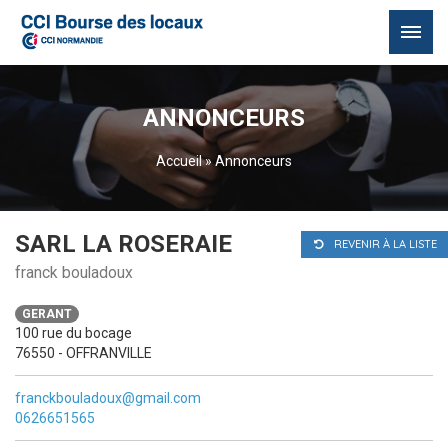
Passer
au
ANNONCEURS
contenu
Accueil
»
Annonceurs
SARL LA ROSERAIE
REVENIR À LA LISTE
franck bouladoux
GERANT
100 rue du bocage
76550 - OFFRANVILLE
franckbouladoux@gmail.com
0626651565