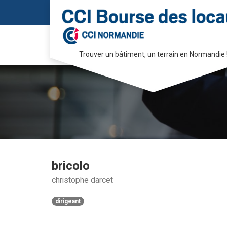
Trouver un bâtiment, un terrain en Normandie 
Passer
au
contenu
bricolo
christophe darcet
dirigeant