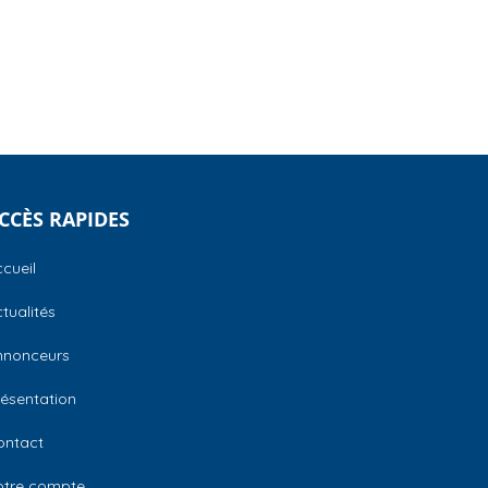
CCÈS RAPIDES
cueil
tualités
nnonceurs
ésentation
ontact
otre compte