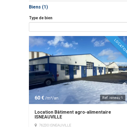
Biens (
1
)
Type de bien
LOCATI
60 €
/m²/an.
Ref.
isneau 1
Location Bâtiment agro-alimentaire
ISNEAUVILLE
76230 ISNEAUVILLE