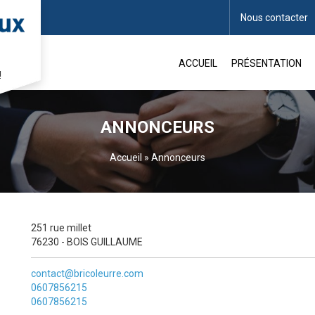
Nous contacter
ACCUEIL
PRÉSENTATION
!
ANNONCEURS
Accueil
»
Annonceurs
251 rue millet
76230 - BOIS GUILLAUME
contact@bricoleurre.com
0607856215
0607856215