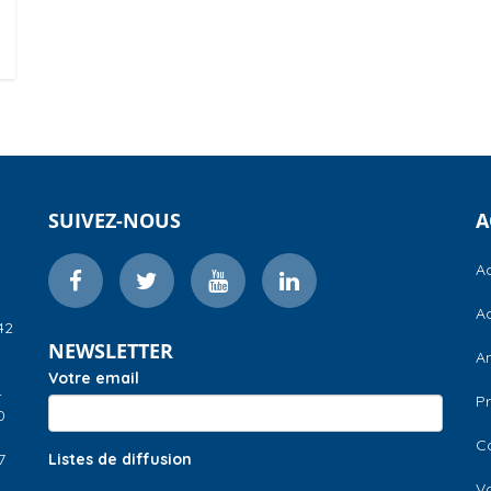
SUIVEZ-NOUS
A
Ac
Ac
42
NEWSLETTER
A
Votre email
–
Pr
0
C
7
Listes de diffusion
V