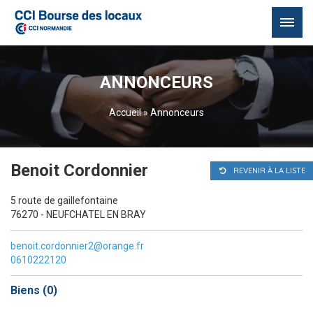
Passer
au
ANNONCEURS
contenu
Accueil
»
Annonceurs
Benoit Cordonnier
REVENIR À LA LISTE
5 route de gaillefontaine
76270 - NEUFCHATEL EN BRAY
benoit.cordonnier2@orange.fr
0610222120
Biens (
0
)