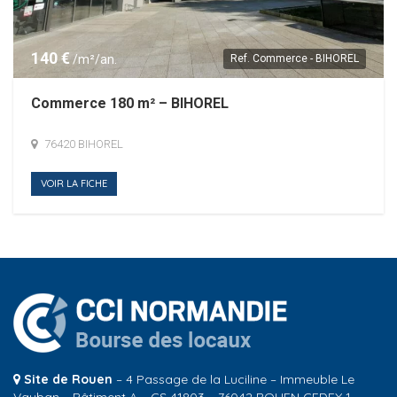
140 €
/m²/an.
Ref.
Commerce - BIHOREL
Commerce 180 m² – BIHOREL
76420 BIHOREL
VOIR LA FICHE
Site de Rouen
– 4 Passage de la Luciline – Immeuble Le
Vauban – Bâtiment A – CS 41803 – 76042 ROUEN CEDEX 1 –