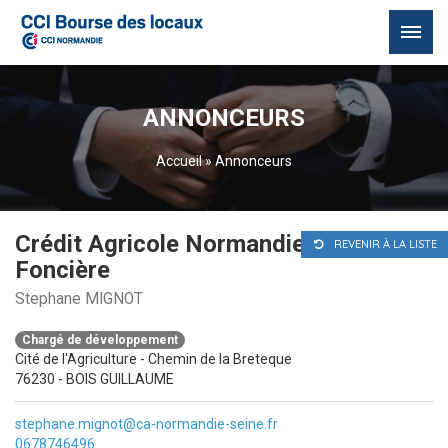
Passer
au
ANNONCEURS
contenu
Accueil
»
Annonceurs
Crédit Agricole Normandie Seine
REVENIR À LA LISTE
Foncière
Stephane MIGNOT
Chargé de développement
Cité de l'Agriculture - Chemin de la Breteque
76230 - BOIS GUILLAUME
stephane.mignot@ca-normandie-seine.fr
0678746496