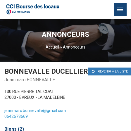
Passer
au
ANNONCEURS
contenu
Accueil
»
Annonceurs
BONNEVALLE DUCELLIER SARL
REVENIR À LA LISTE
Jean marc BONNEVALLE
130 RUE PIERRE TAL COAT
27000 - EVREUX - LA MADELEINE
jeanmarc.bonnevalle@gmail.com
0642678669
Biens (
2
)