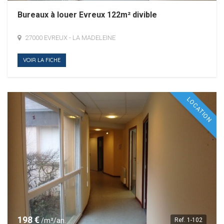
Bureaux à louer Evreux 122m² divible
27000 EVREUX - LA MADELEINE
VOIR LA FICHE
LOCATION
198 €
/m²/an.
Ref.
1-102