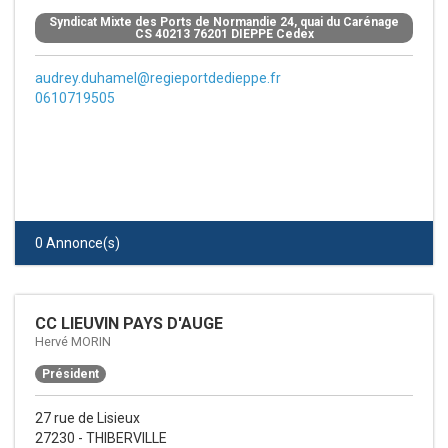
Syndicat Mixte des Ports de Normandie 24, quai du Carénage CS
Syndicat Mixte des Ports de Normandie 24, quai du Carénage
40213 76201 DIEPPE Cedex
CS 40213 76201 DIEPPE Cedex
audrey.duhamel@regieportdedieppe.fr
0610719505
0 Annonce(s)
CC LIEUVIN PAYS D'AUGE
Hervé MORIN
Président
27 rue de Lisieux
27230 - THIBERVILLE