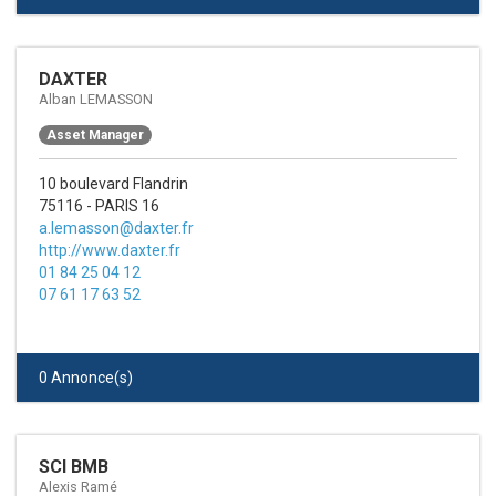
DAXTER
Alban LEMASSON
Asset Manager
10 boulevard Flandrin
75116 - PARIS 16
a.lemasson@daxter.fr
http://www.daxter.fr
01 84 25 04 12
07 61 17 63 52
0 Annonce(s)
SCI BMB
Alexis Ramé