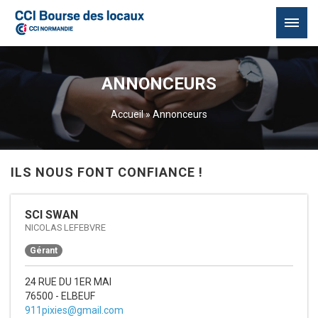
Passer
au
ANNONCEURS
contenu
Accueil
»
Annonceurs
ILS NOUS FONT CONFIANCE !
SCI SWAN
NICOLAS LEFEBVRE
Gérant
24 RUE DU 1ER MAI
76500 - ELBEUF
911pixies@gmail.com