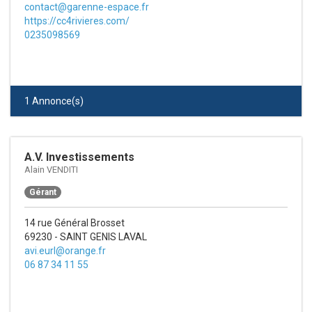
contact@garenne-espace.fr
https://cc4rivieres.com/
0235098569
1 Annonce(s)
A.V. Investissements
Alain VENDITI
Gérant
14 rue Général Brosset
69230 - SAINT GENIS LAVAL
avi.eurl@orange.fr
06 87 34 11 55