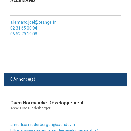
ALLEMAND
allemand.joel@orange.fr
02 31 65 00 94
06 62 79 19 08
0 Annonce(s)
Caen Normandie Développement
Anne-Lise Niederberger
anne-lise.niederberger@caendev.fr
https://www.caennormandiedeveloppement.fr/