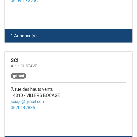
06 09 27 82 82
1 Annonce(s)
SCI
Alain GUSTAVE
gérant
7, rue des hauts vents
14310 - VILLERS BOCAGE
sciajc@gmail.com
0670142885