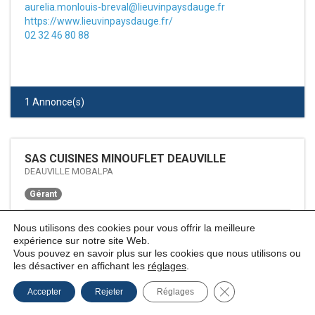
aurelia.monlouis-breval@lieuvinpaysdauge.fr
https://www.lieuvinpaysdauge.fr/
02 32 46 80 88
1 Annonce(s)
SAS CUISINES MINOUFLET DEAUVILLE
DEAUVILLE MOBALPA
Gérant
3 QUAI DE LA MARINE
Nous utilisons des cookies pour vous offrir la meilleure
14800 - DEAUVILLE
expérience sur notre site Web.
Vous pouvez en savoir plus sur les cookies que nous utilisons ou
contact@deauville.mobalpa.com
les désactiver en affichant les
réglages
.
https://www.mobalpa.fr/magasin/mobalpa-deauville
0231491438
Fermer la bannière
Accepter
Rejeter
Réglages
0671474007