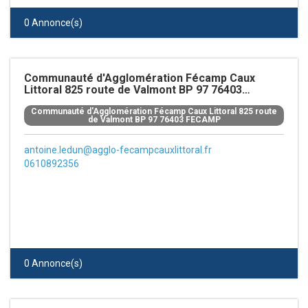
0 Annonce(s)
Communauté d'Agglomération Fécamp Caux
Littoral 825 route de Valmont BP 97 76403
FECAMP
Communauté d'Agglomération Fécamp Caux Littoral 825 route
Antoine Ledun
de Valmont BP 97 76403 FECAMP
antoine.ledun@agglo-fecampcauxlittoral.fr
0610892356
0 Annonce(s)