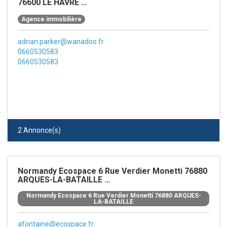
76600 LE HAVRE
ADRIAN PARKER 124, Boulevard De Strasbourg 76600 LE HAVRE
Agence immobilière
adrian.parker@wanadoo.fr
0660530583
0660530583
2 Annonce(s)
Normandy Ecospace 6 Rue Verdier Monetti 76880
ARQUES-LA-BATAILLE
Propriétaire privé
Normandy Ecospace 6 Rue Verdier Monetti 76880 ARQUES-
LA-BATAILLE
afontaine@ecospace.fr