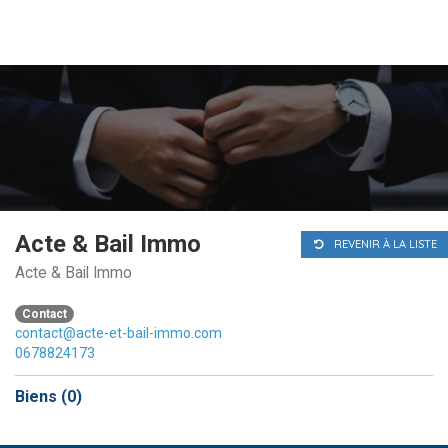
Passer
au
contenu
Accueil
Acte & Bail Immo
REVENIR À LA LISTE
Acte & Bail Immo
Contact
contact@acte-et-bail-immo.com
0678824173
Biens (
0
)