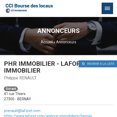
Passer
au
ANNONCEURS
contenu
Accueil
»
Annonceurs
PHR IMMOBILIER - LAFORET
REVENIR À LA LISTE
IMMOBILIER
Philippe RENAULT
Gérant
41 rue Thiers
27300 - BERNAY
prenault@laforet.com
https://www.laforet.com/agence-immobiliere/bernay