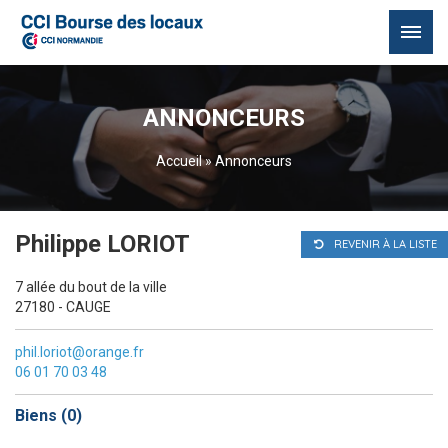
Passer
au
ANNONCEURS
contenu
Accueil
»
Annonceurs
Philippe LORIOT
REVENIR À LA LISTE
7 allée du bout de la ville
27180 - CAUGE
phil.loriot@orange.fr
06 01 70 03 48
Biens (
0
)