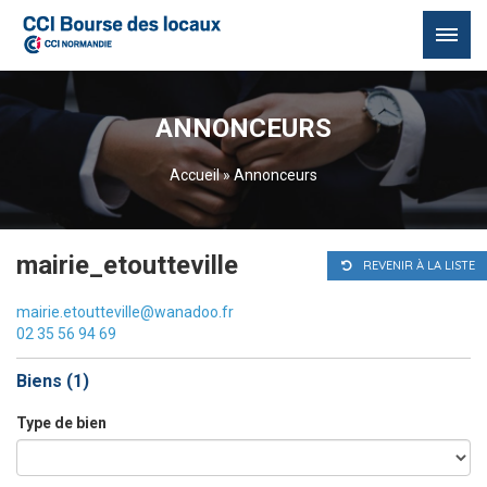
Passer
au
ANNONCEURS
contenu
Accueil
»
Annonceurs
mairie_etoutteville
REVENIR À LA LISTE
mairie.etoutteville@wanadoo.fr
02 35 56 94 69
Biens (
1
)
Type de bien