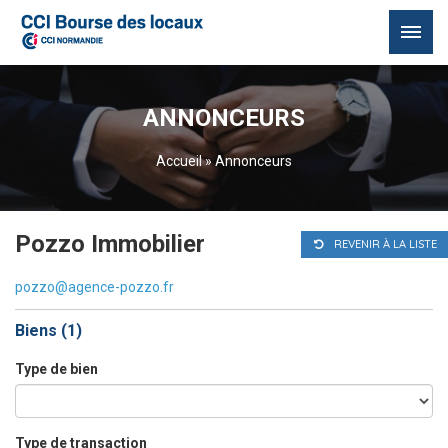
Passer
au
ANNONCEURS
contenu
Accueil
»
Annonceurs
Pozzo Immobilier
REVENIR À LA LISTE
pozzo@agence-pozzo.fr
Biens (
1
)
Type de bien
Type de transaction