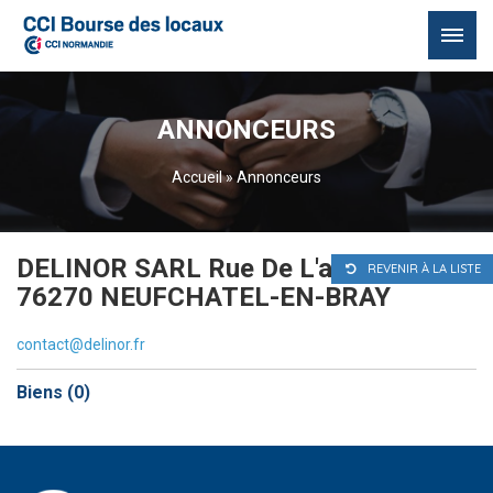
Passer
au
ANNONCEURS
contenu
Accueil
»
Annonceurs
DELINOR SARL Rue De L'abreuvoir
REVENIR À LA LISTE
76270 NEUFCHATEL-EN-BRAY
contact@delinor.fr
Biens (
0
)