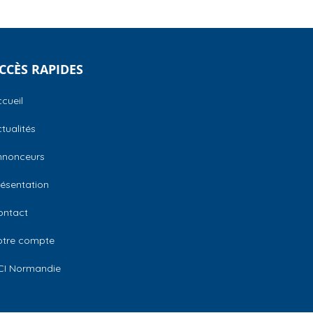
CCÈS RAPIDES
cueil
tualités
nnonceurs
ésentation
ontact
otre compte
CI Normandie