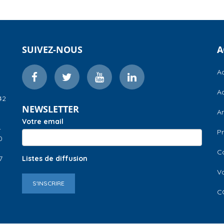
SUIVEZ-NOUS
A
Ac
Ac
42
NEWSLETTER
A
Votre email
–
Pr
0
C
7
Listes de diffusion
V
S'INSCRIRE
C