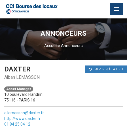
Passer
au
ANNONCEURS
contenu
Accueil
»
Annonceurs
DAXTER
REVENIR À LA LISTE
Alban LEMASSON
Asset Manager
10 boulevard Flandrin
75116 - PARIS 16
a.lemasson@daxter.fr
http://www.daxter.fr
01 84 25 04 12