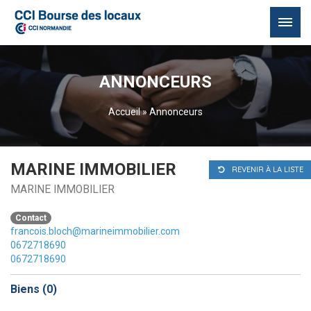
Passer
au
ANNONCEURS
contenu
Accueil
»
Annonceurs
MARINE IMMOBILIER
REVENIR À LA LISTE
MARINE IMMOBILIER
Contact
francois.bloch@marineimmobilier.com
0672718690
0672718690
Biens (
0
)