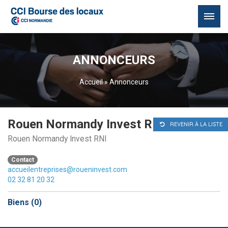
Passer
au
ANNONCEURS
contenu
Accueil
»
Annonceurs
Rouen Normandy Invest RNI
REVENIR À LA LISTE
Rouen Normandy Invest RNI
Contact
accueilentreprises@roueninvest.com
02 32 81 20 32
Biens (
0
)