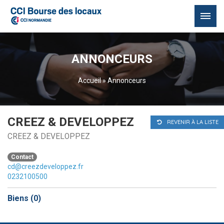
Passer
au
ANNONCEURS
contenu
Accueil
»
Annonceurs
CREEZ & DEVELOPPEZ
REVENIR À LA LISTE
CREEZ & DEVELOPPEZ
Contact
cd@creezdeveloppez.fr
0232100500
Biens (
0
)