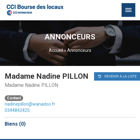
Passer
au
ANNONCEURS
contenu
Accueil
»
Annonceurs
Madame Nadine PILLON
REVENIR À LA LISTE
Madame Nadine PILLON
Contact
nadinepillon@wanadoo.fr
0344842425
Biens (
0
)