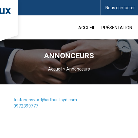
Nous contacter
ACCUEIL
PRÉSENTATION
!
ANNONCEURS
Accueil
»
Annonceurs
tristangrisvard@arthur-loyd.com
0972399777