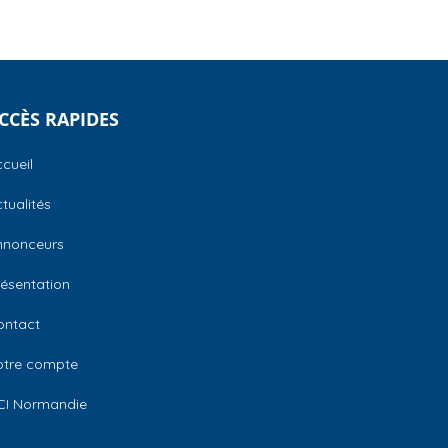
CCÈS RAPIDES
cueil
tualités
nnonceurs
ésentation
ontact
otre compte
CI Normandie