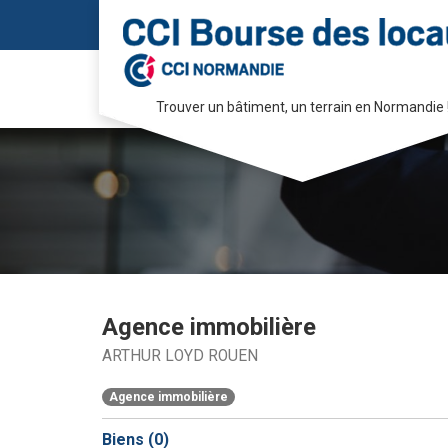
Trouver un bâtiment, un terrain en Normandie 
Passer
au
contenu
Agence immobilière
ARTHUR LOYD ROUEN
Agence immobilière
Biens (
0
)