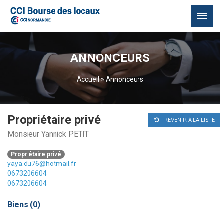
Passer
au
ANNONCEURS
contenu
Accueil
»
Annonceurs
Propriétaire privé
REVENIR À LA LISTE
Monsieur Yannick PETIT
Propriétaire privé
yaya.du76@hotmail.fr
0673206604
0673206604
Biens (
0
)