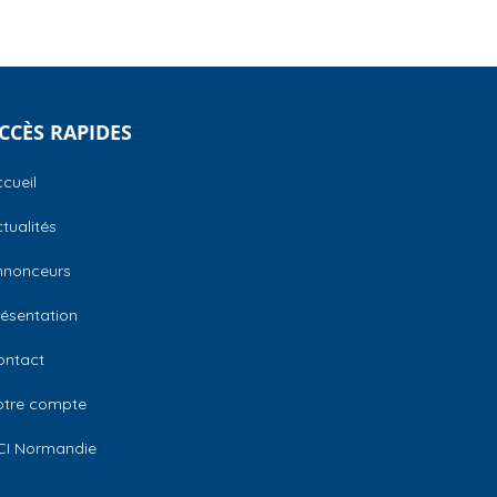
CCÈS RAPIDES
cueil
tualités
nnonceurs
ésentation
ontact
otre compte
CI Normandie