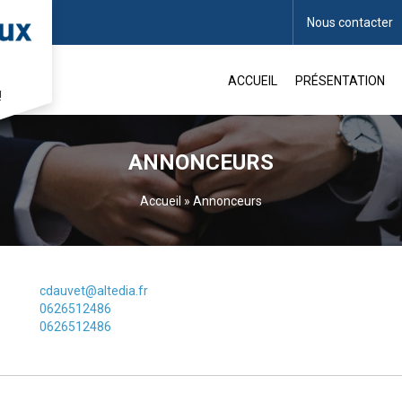
Nous contacter
ACCUEIL
PRÉSENTATION
!
ANNONCEURS
Accueil
»
Annonceurs
cdauvet@altedia.fr
0626512486
0626512486