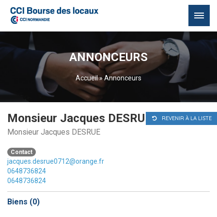
Passer
au
ANNONCEURS
contenu
Accueil
»
Annonceurs
Monsieur Jacques DESRUE
REVENIR À LA LISTE
Monsieur Jacques DESRUE
Contact
jacques.desrue0712@orange.fr
0648736824
0648736824
Biens (
0
)