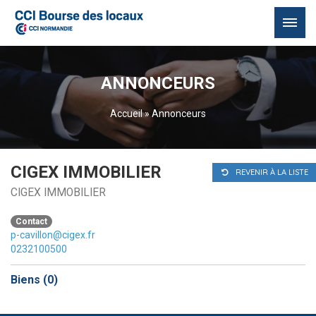
Passer
au
ANNONCEURS
contenu
Accueil
»
Annonceurs
CIGEX IMMOBILIER
REVENIR À LA LISTE
CIGEX IMMOBILIER
Contact
p-cavillon@cigex.fr
0232100500
Biens (
0
)