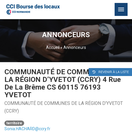
Passer
au
ANNONCEURS
contenu
Accueil
»
Annonceurs
COMMUNAUTÉ DE COMMUNES DE
REVENIR À LA LISTE
LA RÉGION D’YVETOT (CCRY) 4 Rue
De La Brême CS 60115 76193
YVETOT
COMMUNAUTÉ DE COMMUNES DE LA RÉGION D’YVETOT
(CCRY)
territoire
Sonia.HACHARD@ccry.fr