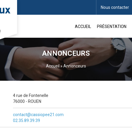
Nous contacter
ACCUEIL
PRÉSENTATION
!
ANNONCEURS
Accueil
»
Annonceurs
4 rue de Fontenelle
76000 - ROUEN
contact@cassiopee21.com
02.35.89.39.39