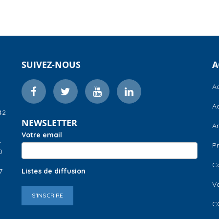
SUIVEZ-NOUS
A
Ac
Ac
42
NEWSLETTER
A
Votre email
–
Pr
0
C
7
Listes de diffusion
V
S'INSCRIRE
C