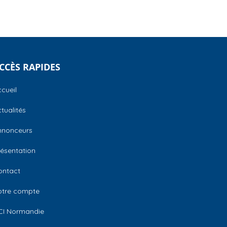
CCÈS RAPIDES
cueil
tualités
nnonceurs
ésentation
ontact
otre compte
CI Normandie