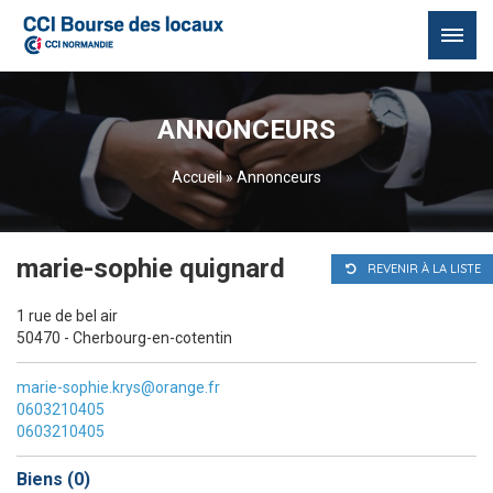
Passer
au
ANNONCEURS
contenu
Accueil
»
Annonceurs
marie-sophie quignard
REVENIR À LA LISTE
1 rue de bel air
50470 - Cherbourg-en-cotentin
marie-sophie.krys@orange.fr
0603210405
0603210405
Biens (
0
)