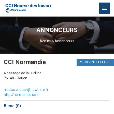
Passer
au
ANNONCEURS
contenu
Accueil
»
Annonceurs
CCI Normandie
REVENIR À LA LISTE
4 passage de la Luciline
76140 - Rouen
nicolas.chouali@nowhere.fr
http://normandie.cci.fr
Biens (
0
)