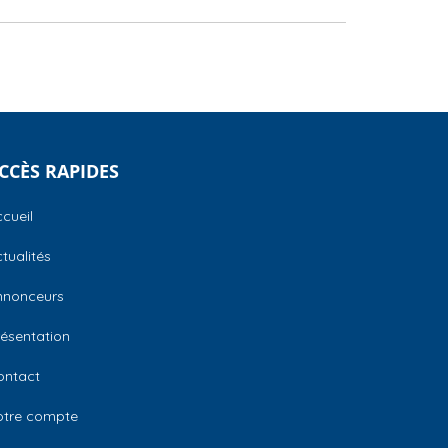
CCÈS RAPIDES
cueil
tualités
nnonceurs
ésentation
ontact
otre compte