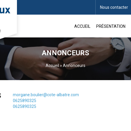
Nous contacter
ACCUEIL
PRÉSENTATION
!
ANNONCEURS
Accueil
»
Annonceurs
S
morgane.boulier@cote-albatre.com
0625890325
0625890325