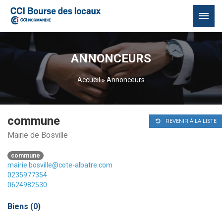
Passer
au
ANNONCEURS
contenu
Accueil
»
Annonceurs
commune
REVENIR À LA LISTE
Mairie de Bosville
commune
mairie.bosville@cote-albatre.com
0235977354
0624982530
Biens (
0
)