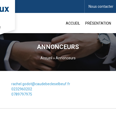
Nous contacter
ACCUEIL
PRÉSENTATION
!
ANNONCEURS
Accueil
»
Annonceurs
rachel.godot@caudebecleselbeuf.fr
0232960202
0789797975