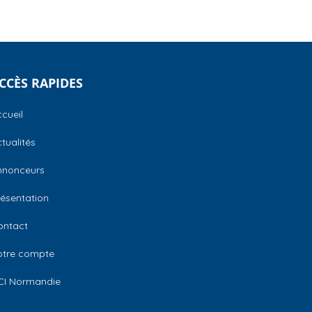
CCÈS RAPIDES
cueil
tualités
nnonceurs
ésentation
ontact
otre compte
CI Normandie