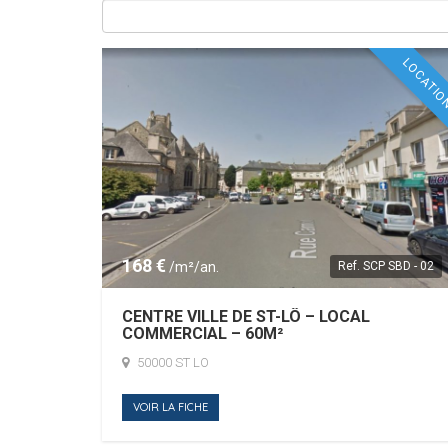
LOCATI
168 €
/m²/an.
Ref.
SCP SBD - 02
CENTRE VILLE DE ST-LÔ – LOCAL
COMMERCIAL – 60M²
50000 ST LO
VOIR LA FICHE