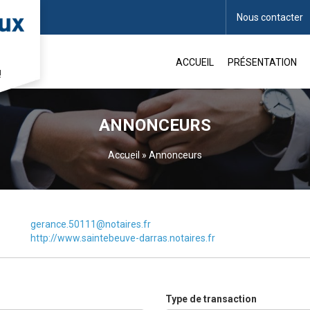
Nous contacter
ACCUEIL
PRÉSENTATION
!
ANNONCEURS
Accueil
»
Annonceurs
gerance.50111@notaires.fr
http://www.saintebeuve-darras.notaires.fr
Type de transaction