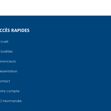
CCÈS RAPIDES
cueil
tualités
nnonceurs
ésentation
ontact
otre compte
CI Normandie