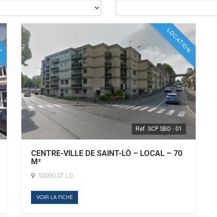
ON
LOCATION
Ref.
SCP SBD - 01
CENTRE-VILLE DE SAINT-LÔ – LOCAL – 70
M²
50000 ST LO
VOIR LA FICHE