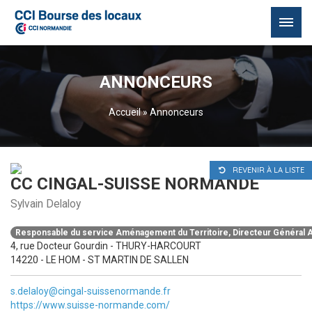
Passer
au
ANNONCEURS
contenu
Accueil
»
Annonceurs
REVENIR À LA LISTE
CC CINGAL-SUISSE NORMANDE
Sylvain Delaloy
Responsable du service Aménagement du Territoire, Directeur Général A
4, rue Docteur Gourdin - THURY-HARCOURT
14220 - LE HOM - ST MARTIN DE SALLEN
s.delaloy@cingal-suissenormande.fr
https://www.suisse-normande.com/