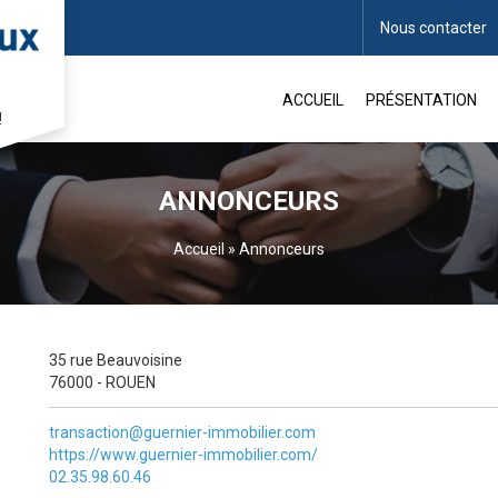
Nous contacter
ACCUEIL
PRÉSENTATION
!
ANNONCEURS
Accueil
»
Annonceurs
35 rue Beauvoisine
76000 - ROUEN
transaction@guernier-immobilier.com
https://www.guernier-immobilier.com/
02.35.98.60.46