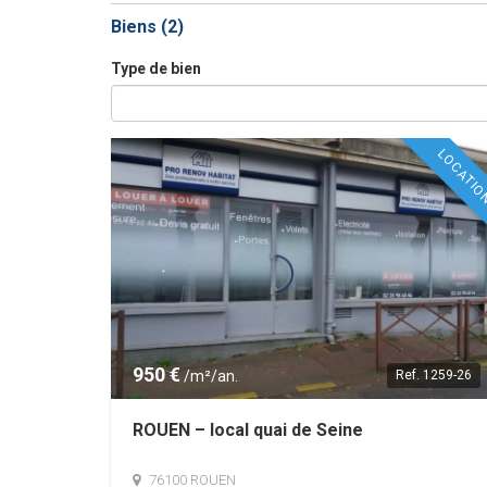
Biens (
2
)
Type de bien
LOCATI
950 €
/m²/an.
Ref.
1259-26
ROUEN – local quai de Seine
76100 ROUEN