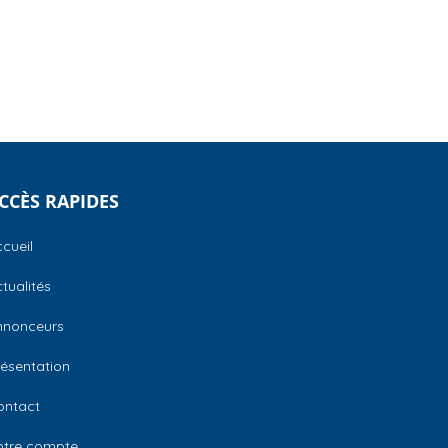
CCÈS RAPIDES
cueil
tualités
nnonceurs
ésentation
ontact
otre compte