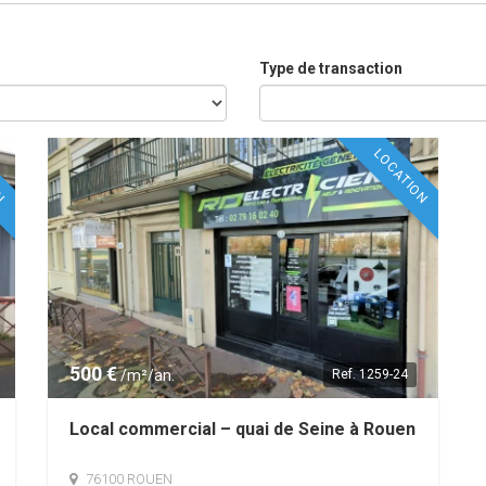
Type de transaction
ON
LOCATION
500 €
/m²/an.
Ref.
1259-24
Local commercial – quai de Seine à Rouen
76100 ROUEN