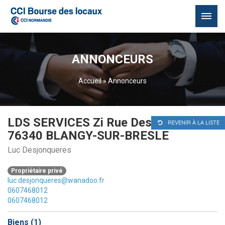
Passer
au
ANNONCEURS
contenu
Accueil
»
Annonceurs
LDS SERVICES Zi Rue Des Etangs
REVENIR À LA LISTE
76340 BLANGY-SUR-BRESLE
Luc Desjonqueres
Propriétaire privé
luc.desjonqueres@wanadoo.fr
0607468012
0607468012
Biens (
1
)