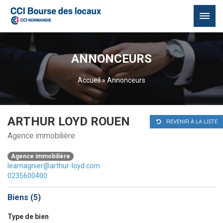
Passer
au
ANNONCEURS
contenu
Accueil
»
Annonceurs
ARTHUR LOYD ROUEN
REVENIR À LA LISTE
Agence immobilière
Agence immobilière
leamagnier@arthur-loyd.com
0235600400
Biens (
5
)
Type de bien