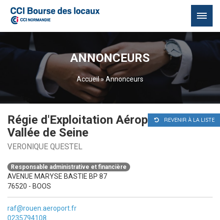
Passer
au
ANNONCEURS
contenu
Accueil
»
Annonceurs
Régie d'Exploitation Aéroport Rouen
REVENIR À LA LISTE
Vallée de Seine
VERONIQUE QUESTEL
Responsable administrative et financière
AVENUE MARYSE BASTIE BP 87
76520 - BOOS
raf@rouen.aeroport.fr
0235794108