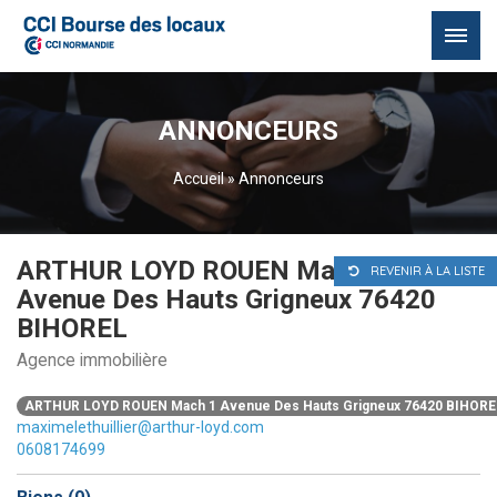
Passer
au
ANNONCEURS
contenu
Accueil
»
Annonceurs
ARTHUR LOYD ROUEN Mach 1
REVENIR À LA LISTE
Avenue Des Hauts Grigneux 76420
BIHOREL
Agence immobilière
ARTHUR LOYD ROUEN Mach 1 Avenue Des Hauts Grigneux 76420 BIHORE
maximelethuillier@arthur-loyd.com
0608174699