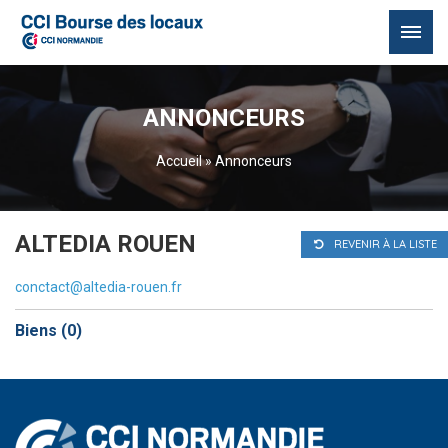
Passer
au
ANNONCEURS
contenu
Accueil
»
Annonceurs
ALTEDIA ROUEN
REVENIR À LA LISTE
conctact@altedia-rouen.fr
Biens (
0
)