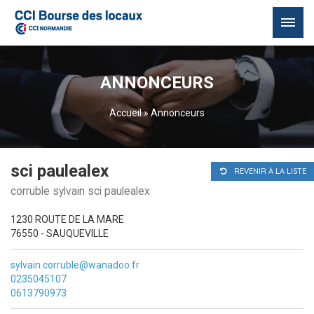
Passer
au
ANNONCEURS
contenu
Accueil
»
Annonceurs
sci paulealex
REVENIR À LA LISTE
corruble sylvain sci paulealex
1230 ROUTE DE LA MARE
76550 - SAUQUEVILLE
sylvain.corruble@wanadoo.fr
0235045107
0613790973