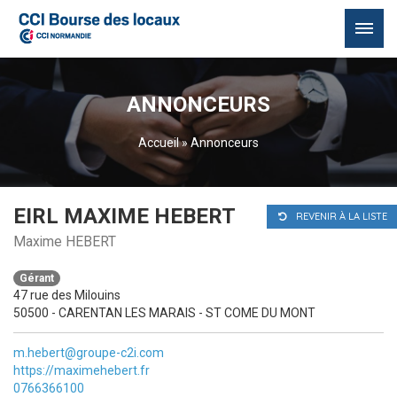
Passer
au
ANNONCEURS
contenu
Accueil
»
Annonceurs
EIRL MAXIME HEBERT
REVENIR À LA LISTE
Maxime HEBERT
Gérant
47 rue des Milouins
50500 - CARENTAN LES MARAIS - ST COME DU MONT
m.hebert@groupe-c2i.com
https://maximehebert.fr
0766366100