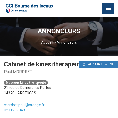
Passer
au
ANNONCEURS
contenu
Accueil
»
Annonceurs
Cabinet de kinesitherapeute
REVENIR À LA LISTE
Paul MORDRET
Masseur kinesitherapeute
21 rue de Derrière les Portes
14370 - ARGENCES
mordret.paul@orange.fr
0231239349