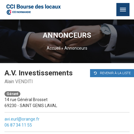
Passer
au
ANNONCEURS
contenu
Accueil
»
Annonceurs
A.V. Investissements
REVENIR À LA LISTE
Alain VENDITI
Gérant
14 rue Général Brosset
69230 - SAINT GENIS LAVAL
avi.eurl@orange.fr
06 87 34 11 55