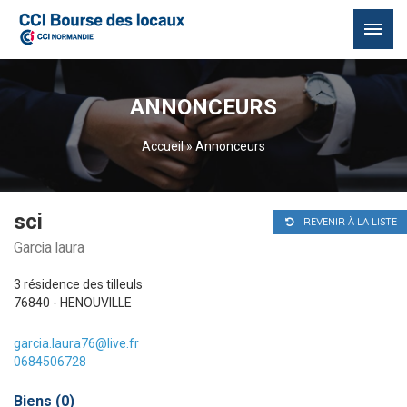
Passer
au
ANNONCEURS
contenu
Accueil
»
Annonceurs
sci
REVENIR À LA LISTE
Garcia laura
3 résidence des tilleuls
76840 - HENOUVILLE
garcia.laura76@live.fr
0684506728
Biens (
0
)