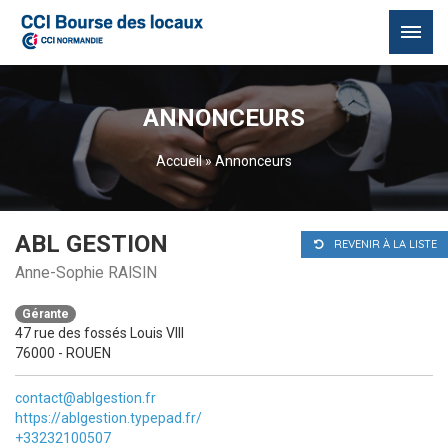
Passer
au
ANNONCEURS
contenu
Accueil
»
Annonceurs
ABL GESTION
REVENIR À LA LISTE
Anne-Sophie RAISIN
Gérante
47 rue des fossés Louis VIII
76000 - ROUEN
contact@ablgestion.fr
https://ablgestion.typepad.fr/
+33232100507